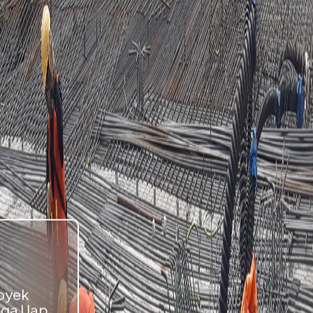
royek
aga Uap